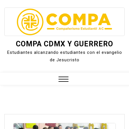
Skip
to
content
COMPA CDMX Y GUERRERO
Estudiantes alcanzando estudiantes con el evangelio
de Jesucristo
Close
Menu