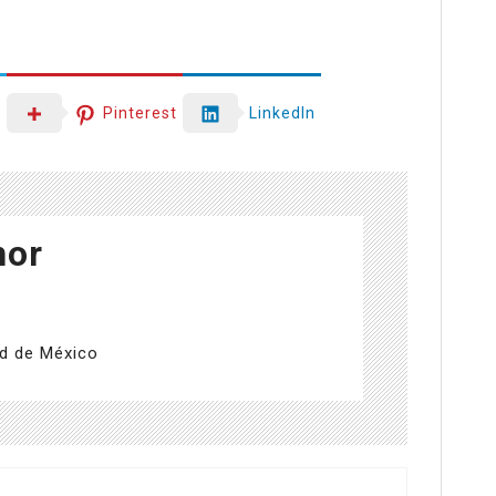
r
Pinterest
LinkedIn
hor
d de México