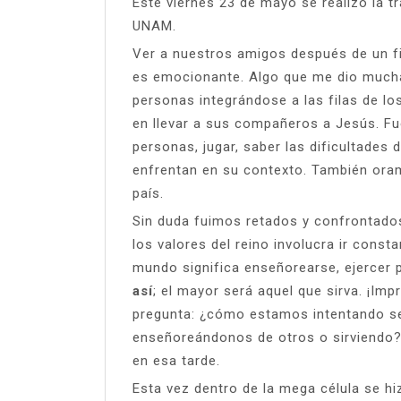
Este viernes 23 de mayo se realizó la t
UNAM.
Ver a nuestros amigos después de un f
es emocionante. Algo que me dio mucha
personas integrándose a las filas de l
en llevar a sus compañeros a Jesús. 
personas, jugar, saber las dificultades 
enfrentan en su contexto. También oram
país.
Sin duda fuimos retados y confrontados 
los valores del reino involucra ir const
mundo significa enseñorearse, ejercer 
así
; el mayor será aquel que sirva. ¡Im
pregunta: ¿cómo estamos intentando se
enseñoreándonos de otros o sirviendo?
en esa tarde.
Esta vez dentro de la mega célula se hi