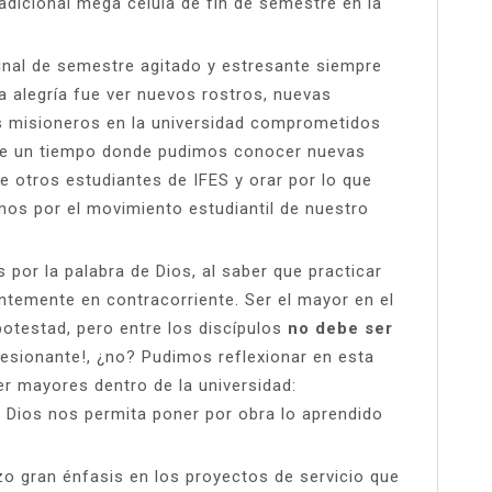
radicional mega célula de fin de semestre en la
inal de semestre agitado y estresante siempre
 alegría fue ver nuevos rostros, nuevas
os misioneros en la universidad comprometidos
Fue un tiempo donde pudimos conocer nuevas
de otros estudiantes de IFES y orar por lo que
os por el movimiento estudiantil de nuestro
por la palabra de Dios, al saber que practicar
antemente en contracorriente. Ser el mayor en el
potestad, pero entre los discípulos
no debe ser
presionante!, ¿no? Pudimos reflexionar en esta
r mayores dentro de la universidad:
 Dios nos permita poner por obra lo aprendido
zo gran énfasis en los proyectos de servicio que