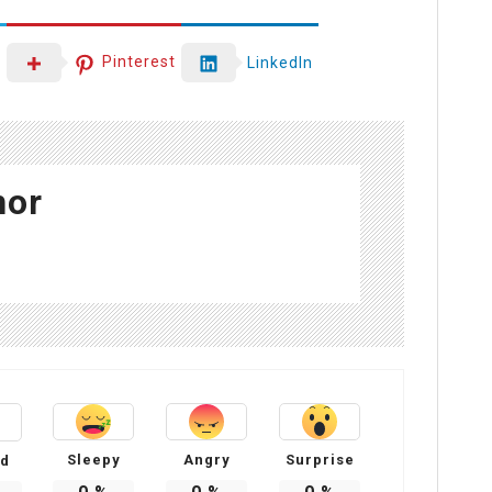
r
Pinterest
LinkedIn
hor
Sleepy
Angry
Surprise
ed