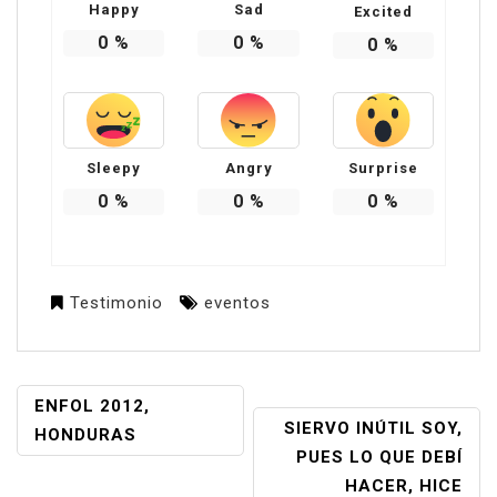
Happy
Sad
Excited
0
%
0
%
0
%
Sleepy
Angry
Surprise
0
%
0
%
0
%
Testimonio
eventos
NAVEGACIÓN
ENFOL 2012,
SIERVO INÚTIL SOY,
DE
HONDURAS
PUES LO QUE DEBÍ
ENTRADAS
HACER, HICE