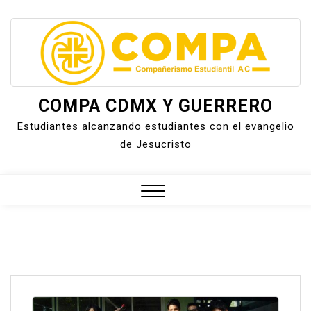
Skip
to
content
COMPA CDMX Y GUERRERO
Estudiantes alcanzando estudiantes con el evangelio
de Jesucristo
Close
Menu